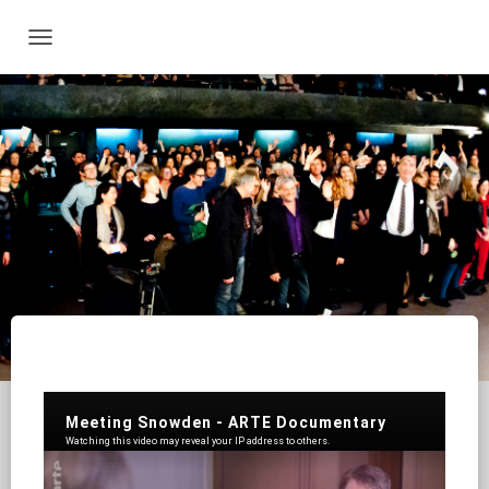
D
É
P
L
I
E
R
L
A
N
A
V
I
G
A
T
I
O
N