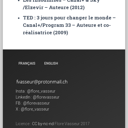
/Elzevir – Auteure (2012)
TED : 3 jours pour changer le monde –
Canal+/Program 33 – Auteure et co-
réalisatrice (2009)
FRANÇAIS
ENGLISH
Insta : @flore_vasseur
LinkedIn : @florevasseur
FB : @florevasseur
X : @flore_vasseur
Licence :
CC by-nc-nd
Flore Vasseur 2017